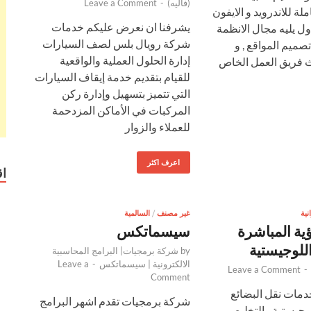
(فاليه)
-
Leave a Comment
لة للاندرويد و الايفون
يشرفنا ان نعرض عليكم خدمات
ول يليه مجال الانظمة
شركة رويال بلس لصف السيارات
تصميم المواقع , و
إدارة الحلول العملية والواقعية
 فريق العمل الخاص
للقيام بتقديم خدمة إيقاف السيارات
التي تتميز بتسهيل وإدارة ركن
المركبات في الأماكن المزدحمة
للعملاء والزوار
اعرف اكثر
ا
نية
غير مصنف
/
السالمية
ية المباشرة
سيسماتكس
للوجيستية
by
شركة برمجيات| البرامج المحاسبية
الالكترونية | سيسماتكس
-
Leave a
Leave a Comment
-
Comment
مات نقل البضائع
شركة برمجيات تقدم اشهر البرامج
وجيستية والتخليص