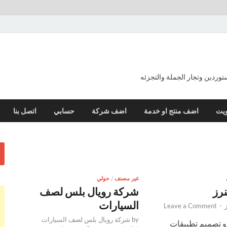
ردين وتجار الجملة والتجزئه
ويت
اضف منتج او خدمة
اضف شركة
حسابي
اتصل بنا
غير مصنف
/
حولي
رز
شركة رويال بلس لصف
السيارات
Leave a Comment
-
by
شركة رويال بلس لصف السيارات
و تصميم تطبيقات