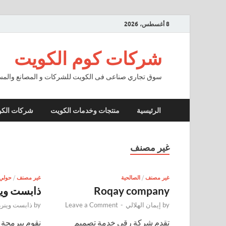
8 أغسطس، 2026
شركات كوم الكويت
سوق تجاري صناعى فى الكويت للشركات و المصانع والمستو
الرئيسية
منتجات وخدمات الكويت
شركات الك
غير مصنف
غير مصنف
/
الصالحية
غير مصنف
/
حولي
Roqay company
ذابست وين
by
إيمان الهلالي
-
Leave a Comment
by
ذابست وينرز
تقدم شركة رقي خدمة تصميم
نقوم ببرمجة 