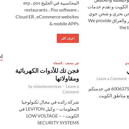
المحاسبية في الخليج erp ، pos
الكويت و نقدم خدمات
restaurants ، Pos software ،
حن بحري و شحن جوي
Cloud ER , eCommerce websites
الى دولة قطر والعراق We provide
& mobile APPs
the 
اعرف اكثر
ا
دي
غير مصنف
/
الصفاة
فجن تك للأدوات الكهربائية
ومقاولاتها
Leave a Comment
by
visiontecservices
-
Leave a
كيو تاكسي 60063750 في خدمتكم
Comment
ع مناطق الكويت
شركة رائده في مجال تكنولوجيا
المعلومات – وكيل LEVITON في
الكويت – LOW VOLTAGE –
SECURITY SYSTEMS