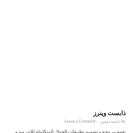
ذابست وينرز
by
ذابست وينرز
-
Leave a Comment
نقوم ببرمجة و تصميم تطبيقات الجوال المتكاملة للاندرويد و