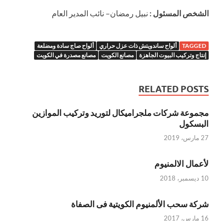
الشخص المسئول :
نبيل رمضان– نائب المدير العام
TAGGED
ألواح ساندويتش ذات عزل حراري
ألواح صاج سادة ومضلعة
إنتاج وتركيب البيوت الجاهزة
مصانع الكويت
مصانع مصدرة في الكويت
RELATED POSTS
مجموعة شركات ملجراميكال لتوريد وتركيب الموازين
البسكول
27 مارس، 2019
لأعمال الالمنيوم
10 ديسمبر، 2018
شركة سحب الألمنيوم الكويتية فى الصفاة
16 مارس، 2017