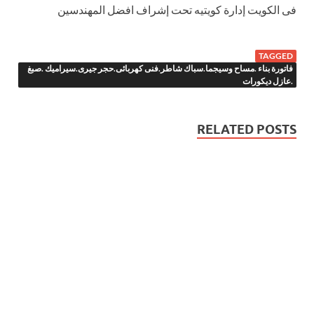
فى الكويت إدارة كويتيه تحت إشراف افضل المهندسين
TAGGED
فاتورة بناء .مساح وسيجما.سباك شاطر.فنى كهربائى.حجر جيرى.سيراميك .صبغ
.عازل ديكورات
RELATED POSTS